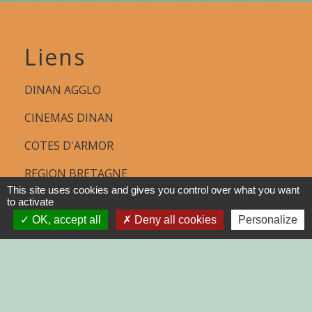
Liens
DINAN AGGLO
CINEMAS DINAN
COTES D'ARMOR
REGION BRETAGNE
This site uses cookies and gives you control over what you want
DEMARCHES
to activate
ADMINISTRATIVES SUR Service-
OK, accept all
Deny all cookies
Personalize
public.fr
Jumelages