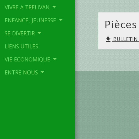
VIVRE A TRELIVAN
ENFANCE, JEUNESSE
Pièces
SE DIVERTIR
BULLETIN T
file_download
LIENS UTILES
VIE ECONOMIQUE
ENTRE NOUS