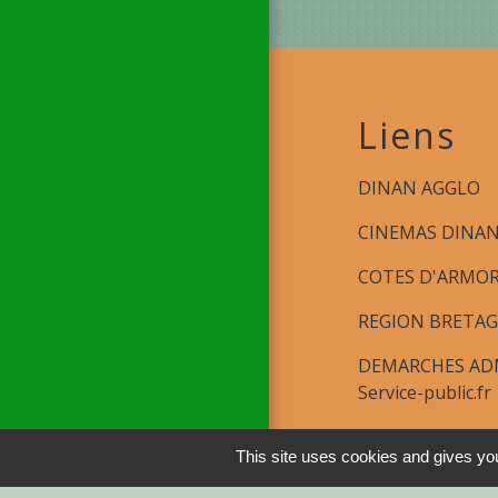
Liens
DINAN AGGLO
CINEMAS DINA
COTES D'ARMO
REGION BRETA
DEMARCHES ADM
Service-public.fr
This site uses cookies and gives you
Men