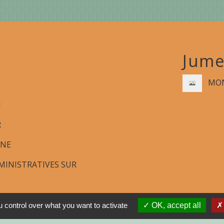
Jume
MON
N
R
GNE
INISTRATIVES SUR
 control over what you want to activate
OK, accept all
tions légales
-
Politique de confidentialité
-
Accessibilité