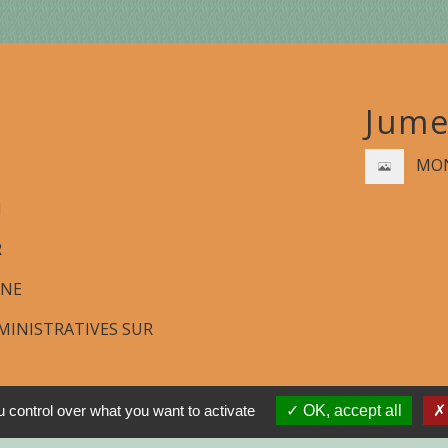
Jume
MON
N
R
GNE
INISTRATIVES SUR
 control over what you want to activate
OK, accept all
tions légales
-
Politique de confidentialité
-
Accessibilité