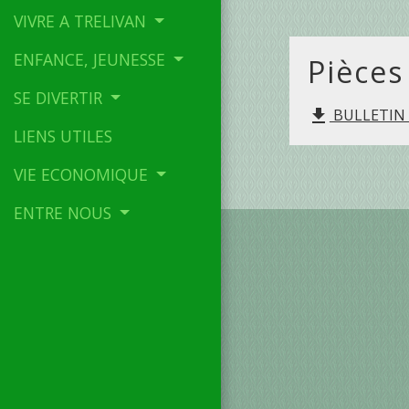
VIVRE A TRELIVAN
ENFANCE, JEUNESSE
Pièces
SE DIVERTIR
BULLETIN T
file_download
LIENS UTILES
VIE ECONOMIQUE
ENTRE NOUS