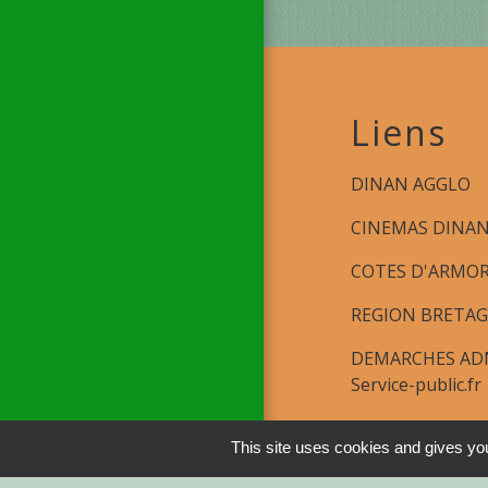
Liens
DINAN AGGLO
CINEMAS DINA
COTES D'ARMO
REGION BRETA
DEMARCHES ADM
Service-public.fr
This site uses cookies and gives you
Men