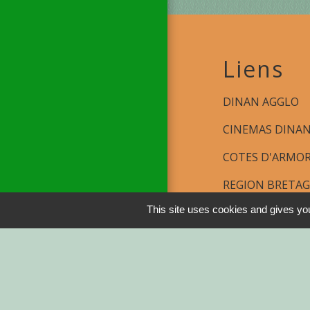
Liens
DINAN AGGLO
CINEMAS DINA
COTES D'ARMO
REGION BRETA
This site uses cookies and gives you
DEMARCHES ADM
Service-public.fr
Men