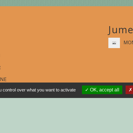
Jume
MON
N
R
GNE
 control over what you want to activate
OK, accept all
INISTRATIVES SUR
tions légales
-
Politique de confidentialité
-
Accessibilité